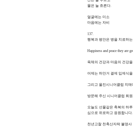
산은 늘 푸르고
물은 늘 흐른다.
얼굴에는 미소
마음에는 자비
137.
행복과 평안은 병을 치료하는
Happiness and peace they are gre
육체의 건강과 마음의 건강을
어제는 하안거 결제 입제식을
그리고 울진시니어클럽 치매예
방문해 주신 시니어클럽 회원
오늘도 선물같은 축복의 하루
심으로 위로하고 응원합니다.
천년고찰 천축산자락 불영사