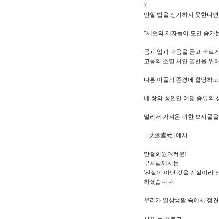
7.
만일 법을 상기하지 못한다면
"세존의 제자들이 모인 승가는
몸과 입과 마음을 곧고 바르
고통의 소멸 처인 열반을 위
다른 이들의 존경에 합당하도
네 쌍의 성인인 여덟 종류의
멀리서 가져온 귀한 보시물을
- [大念處經] 에서-
만결회원여러분!
부처님께서는
'진실이 아닌 것을 진실이라 
하셨습니다.
우리가 일상생활 속에서 정견(