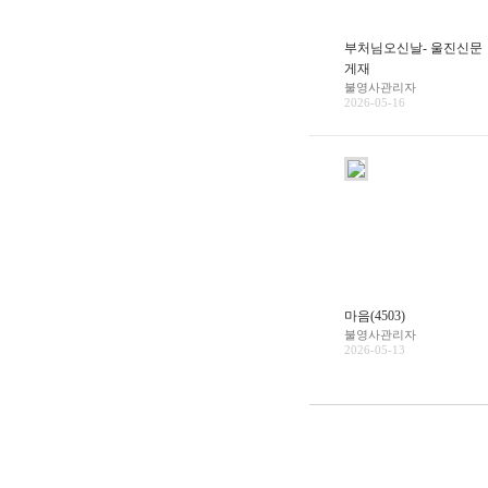
부처님오신날- 울진신문
게재
불영사관리자
2026-05-16
마음(4503)
불영사관리자
2026-05-13