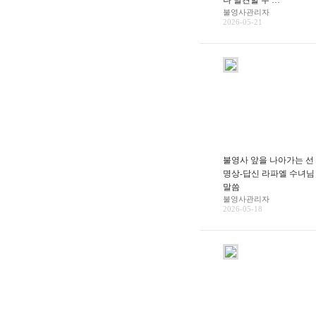
나 발견할 수 …
불영사관리자
2026-05-21
불영사 앞을 나아가는 선
명상-답신 라파엘 수녀님
말씀
불영사관리자
2026-05-18