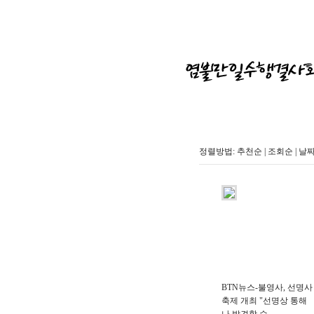
정렬방법:
추천순
|
조회순
|
날
BTN뉴스-불영사, 선명사
축제 개최 "선명상 통해